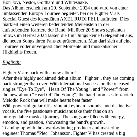
Bon Jovi, Nestor, Gotthard und Whitesnake.
Das Album erscheint am 20. September 2024 und wird von einer
umfassenden Europa-Tournee begleitet, bei der Fighter V als
Special Guest des legendären AXEL RUDI PELL auftreten. Dies
markiert einen weiteren bedeutenden Meilenstein in der
aufstrebenden Karriere der Band. Mit über 20 Shows geplanten
Shows im Herbst 2024 lassen die fünf Jungs keine Gelegenheit aus,
die neuen Songs ihren Fans zu präsentieren. Man darf sich auf eine
Tournee voller unvergesslicher Momente und musikalischer
Highlights freuen.
Englisch:
Fighter V are back with a new album!
After their highly acclaimed debut album "Fighter", they are coming
back stronger than ever. With international success on the released
singles "Eye To Eye", "Heart Of The Young", and "Power" from
the new album "Heart Of The Young", the band promises top-notch
Melodic Rock that will make hearts beat faster.
With powerful guitar riffs, vibrant keyboard sounds, and distinctive
vocals, the five passionate musicians take their fans on an
unforgettable musical journey. The songs are filled with energy,
emotion, and passion, showcasing the band's growth.
Teaming up with the award-winning producer and mastering
engineer Thomas "Plec" Johansson, Fighter V has created a big