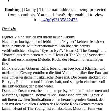
Booking |
Danny |
This email address is being protected
from spambots. You need JavaScript enabled to view
it.
|
+49(0)93135822473
Deutsch:
Fighter V sind zurück mit ihrem neuen Album!
Nach dem hochgelobten Debütalbum "Fighter" kehren sie stärker
denn je zurück. Mit internationalem Lob über die bereits
veröffentlichten Singles "Eye To Eye", "Heart Of The Young" und
"Power" aus dem neuen Album "Heart Of The Young" verspricht
die Band erstklassigen Melodic Rock, der Herzen höherschlagen
lässt.
Mit kraftvollen Gitarren-Riffs, lebendigen Keyboard-Klängen und
markantem Gesang entführen die fünf Vollblutmusiker ihre Fans auf
eine unvergessliche musikalische Reise mit. Die Songs strotzen vor
Energie, Emotionen und Leidenschaft, und spiegeln eindrucksvoll
die Entwicklung der Band wider.
Dank der Zusammenarbeit mit dem preisgekrönten Produzenten und
Mastering Engineer Thomas "Plec" Johansson erreicht Fighter V
mit ihrem zweiten Studioalbum einen herausragenden Sound, der
sich mit den aktuellen Größen des Melodic Rock Genres messen
kann. "Heart of The Young" ist ein absolutes Muss für Fans von